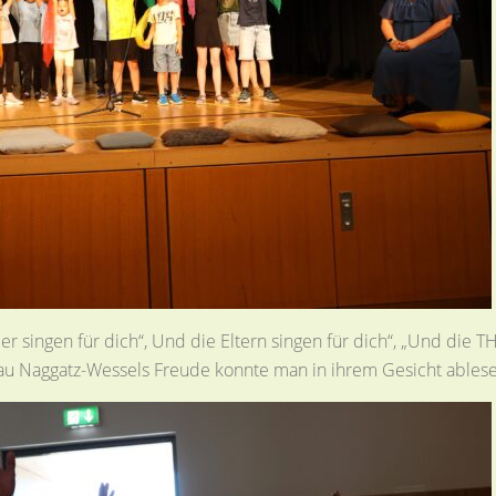
singen für dich“, Und die Eltern singen für dich“, „Und die TH
au Naggatz-Wessels Freude konnte man in ihrem Gesicht ablese