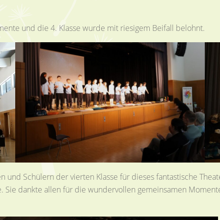
te und die 4. Klasse wurde mit riesigem Beifall belohnt.
 und Schülern der vierten Klasse für dieses fantastische Thea
Sie dankte allen für die wundervollen gemeinsamen Momente u