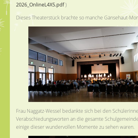
2026_OnlineL4X5.pdf
)
Dieses Theaterstück brachte so manche Gänsehaut-Momen
Frau Naggatz-Wessel bedankte sich bei den Schülerinnen
Verabschiedungsworten an die gesamte Schulgemeinde. 
einige dieser wundervollen Momente zu sehen waren.