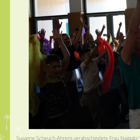
Susanne Scheuch-Ahrens verabschiedete Frau Naggatz-We