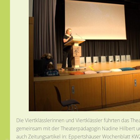
Die Viertklässlerinnen und Viertklässler führten das T
gemeinsam mit der Theaterpädagogin Nadine Hilbert un
auch Zeitungsartikel in: Eppertshäuser Wochenblatt KW2