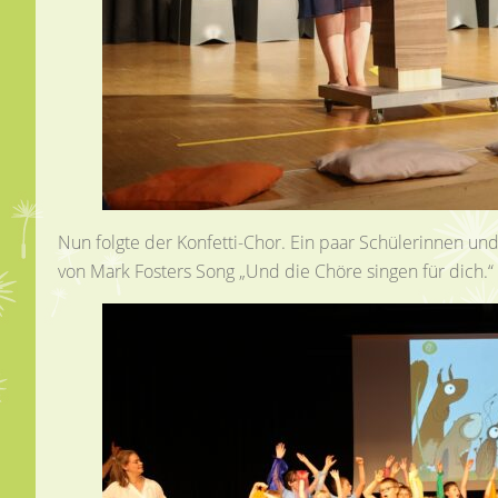
Nun folgte der Konfetti-Chor. Ein paar Schülerinnen un
von Mark Fosters Song „Und die Chöre singen für dich.“