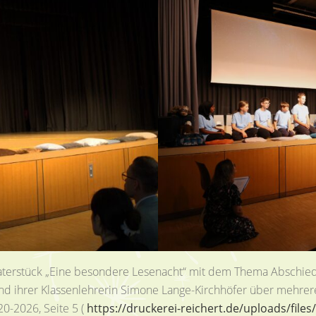
heaterstück „Eine besondere Lesenacht“ mit dem Thema Abschied
d ihrer Klassenlehrerin Simone Lange-Kirchhöfer über mehrer
0-2026, Seite 5 (
https://druckerei-reichert.de/uploads/fil