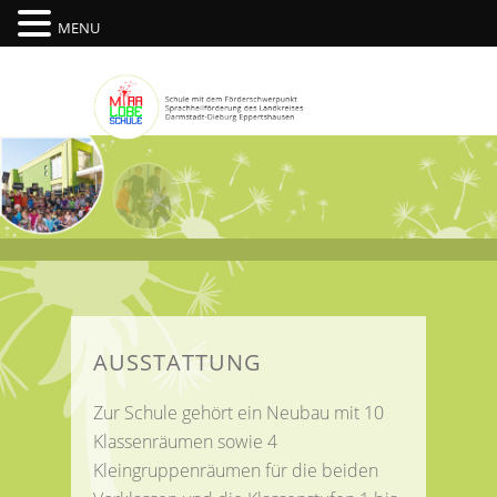
MENU
AUSSTATTUNG
Zur Schule gehört ein Neubau mit 10
Klassenräumen sowie 4
Kleingruppenräumen für die beiden