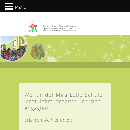
MENU
Wer an der Mira-Lobe-Schule
lernt, lehrt, arbeitet und sich
engagiert
erfahren Sie hier unter: