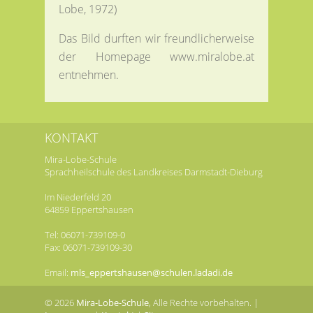
Lobe, 1972)
Das Bild durften wir freundlicherweise
der Homepage www.miralobe.at
entnehmen.
KONTAKT
Mira-Lobe-Schule
Sprachheilschule des Landkreises Darmstadt-Dieburg
Im Niederfeld 20
64859 Eppertshausen
Tel: 06071-739109-0
Fax: 06071-739109-30
Email:
mls_eppertshausen@schulen.ladadi.de
© 2026
Mira-Lobe-Schule
, Alle Rechte vorbehalten. |