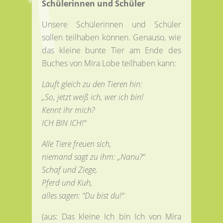
Schülerinnen und Schüler
Unsere Schülerinnen und Schüler
sollen teilhaben können. Genauso, wie
das kleine bunte Tier am Ende des
Buches von Mira Lobe teilhaben kann:
Läuft gleich zu den Tieren hin:
„So, jetzt weiß ich, wer ich bin!
Kennt ihr mich?
ICH BIN ICH!“
Alle Tiere freuen sich,
niemand sagt zu ihm: „Nanu?“
Schaf und Ziege,
Pferd und Kuh,
alles sagen: “Du bist du!“
(aus: Das kleine Ich bin Ich von Mira